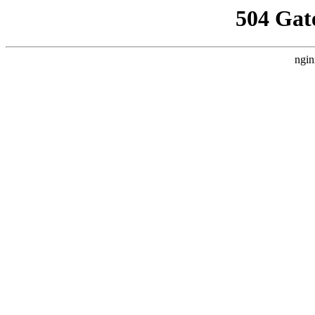
504 Gat
ngin